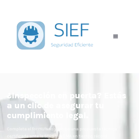
¿Inspección en puerta? Estás
a un clic de asegurar tu
cumplimiento legal.
Completa el formulario y recibe una propuesta técnica
certificada ante la STPS y la EMA en tiempo récord.